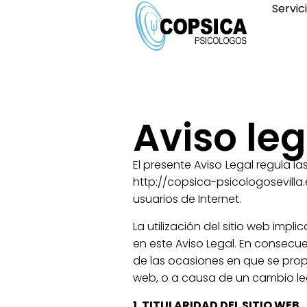
Servic
Aviso leg
El presente Aviso Legal regula l
http://copsica-psicologosevill
usuarios de Internet.
La utilización del sitio web impl
en este Aviso Legal. En consecue
de las ocasiones en que se propon
web, o a causa de un cambio legi
1. TITULARIDAD DEL SITIO WEB