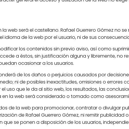
r en la web será el castellano. Rafael Guerrero Gómez no se
 idioma de la web por el usuario, ni de sus consecuencia
ificar los contenidos sin previo aviso, así como suprimi
cede a éstos, sin justificación alguna y libremente, no r
uedan ocasionar a los usuarios.
onderá de los daños o perjuicios causados por decision
edio; ni de posibles inexactitudes, omisiones o errores c
 el uso que le da al sitio web, los resultados, las conclus
a en la web será considerado o tomado como asesoramie
idos de la web para promocionar, contratar o divulgar pu
rización de Rafael Guerrero Gómez, ni remitir publicidad
ión que se ponen a disposición de los usuarios, independien