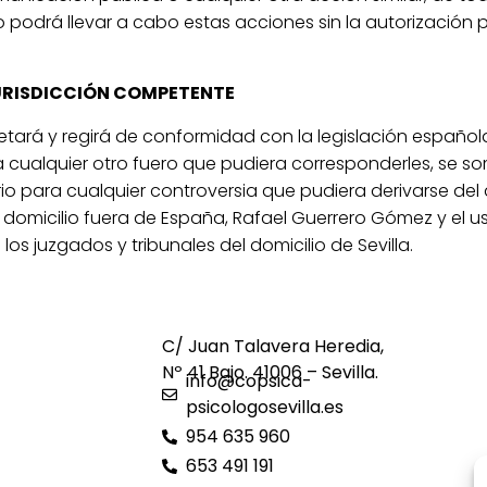
o podrá llevar a cabo estas acciones sin la autorización p
JURISDICCIÓN COMPETENTE
pretará y regirá de conformidad con la legislación españo
a cualquier otro fuero que pudiera corresponderles, se so
ario para cualquier controversia que pudiera derivarse del
 domicilio fuera de España, Rafael Guerrero Gómez y el u
los juzgados y tribunales del domicilio de Sevilla.
C/ Juan Talavera Heredia,
Nº 41 Bajo. 41006 – Sevilla.
info@copsica-
psicologosevilla.es
954 635 960
653 491 191