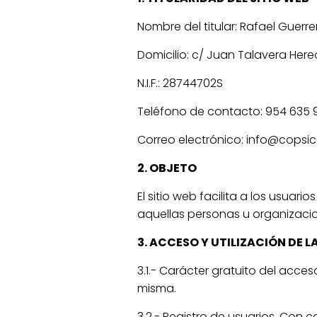
Nombre del titular: Rafael Guer
Domicilio: c/ Juan Talavera Heredi
N.I.F.: 28744702S
Teléfono de contacto: 954 635 
Correo electrónico: info@copsic
2. OBJETO
El sitio web facilita a los usua
aquellas personas u organizacio
3. ACCESO Y UTILIZACIÓN DE L
3.1.- Carácter gratuito del acces
misma.
3.2.- Registro de usuarios. Con c