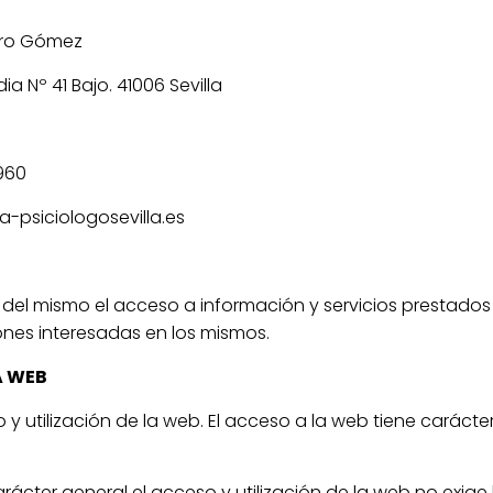
rero Gómez
a Nº 41 Bajo. 41006 Sevilla
960
a-psiciologosevilla.es
rios del mismo el acceso a información y servicios prestad
nes interesadas en los mismos.
A WEB
o y utilización de la web. El acceso a la web tiene carácte
arácter general el acceso y utilización de la web no exige 